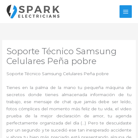
Ir
al
contenido
Soporte Técnico Samsung
Celulares Peña pobre
Soporte Técnico Samsung Celulares Peña pobre
Tienes en la palma de la mano tu pequeña máquina de
secretos donde tienes almacenada información de tu
trabajo, ese mensaje de chat que jamás debe ser leído,
fotos cómplices del momento más feliz de tu vida, el video
prueba de la mejor declaración de amor, tu agenda
perfectamente organizada del día (…) Pero te descuidaste
por un segundo y te sucedió ese tan inesperado accidente
y ahora tu bien más preciado está presentando alguna de