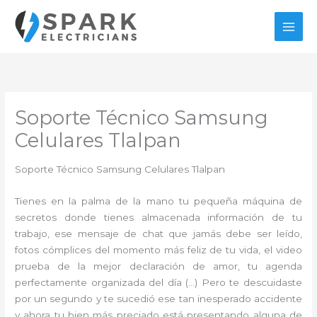
Ir
al
contenido
Soporte Técnico Samsung
Celulares Tlalpan
Soporte Técnico Samsung Celulares Tlalpan
Tienes en la palma de la mano tu pequeña máquina de
secretos donde tienes almacenada información de tu
trabajo, ese mensaje de chat que jamás debe ser leído,
fotos cómplices del momento más feliz de tu vida, el video
prueba de la mejor declaración de amor, tu agenda
perfectamente organizada del día (…) Pero te descuidaste
por un segundo y te sucedió ese tan inesperado accidente
y ahora tu bien más preciado está presentando alguna de