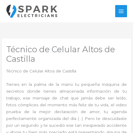
Ir
al
contenido
Técnico de Celular Altos de
Castilla
Técnico de Celular Altos de Castilla
Tienes en la palma de la mano tu pequeña máquina de
secretos donde tienes almacenada información de tu
trabajo, ese mensaje de chat que jamás debe ser leído,
fotos cómplices del momento más feliz de tu vida, el video
prueba de la mejor declaración de amor, tu agenda
perfectamente organizada del día (…) Pero te descuidaste
por un segundo y te sucedió ese tan inesperado accidente
y ahora tu bien más preciado está presentando alguna de