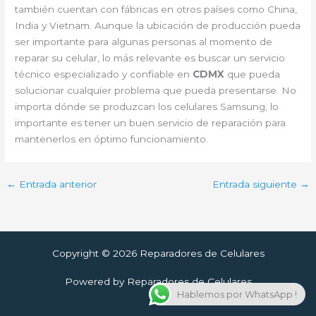
también cuentan con fábricas en otros países como China,
India y Vietnam. Aunque la ubicación de producción pueda
ser importante para algunas personas al momento de
reparar su celular, lo más relevante es buscar un servicio
técnico especializado y confiable en
CDMX
que pueda
solucionar cualquier problema que pueda presentarse. No
importa dónde se produzcan los celulares Samsung, lo
importante es tener un buen servicio de reparación para
mantenerlos en óptimo funcionamiento.
←
Entrada anterior
Entrada siguiente
→
Copyright © 2026 Reparadores de Celulares
Powered by Reparadores de Celulares
Hablemos por WhatsApp !